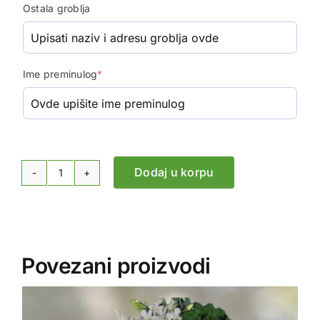
Ostala groblja
Ime preminulog
*
Dodaj u korpu
Venac
-
Matijola,
ruze
i
Povezani proizvodi
ljiljan
količina