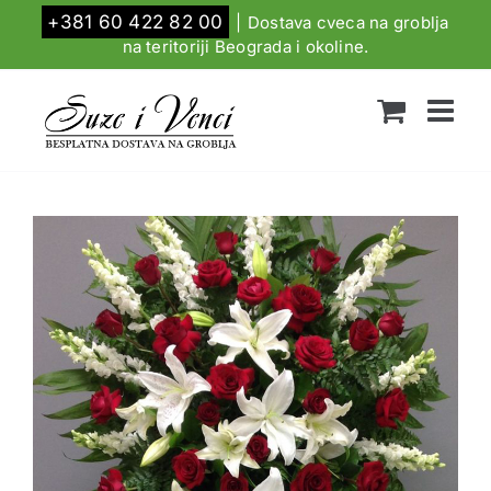
Skip
+381 60 422 82 00
|
Dostava cveca na groblja
to
na teritoriji Beograda i okoline.
content