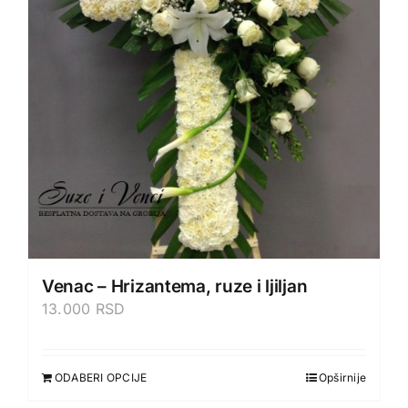
Venac – Hrizantema, ruze i ljiljan
13.000
RSD
ODABERI OPCIJE
Opširnije