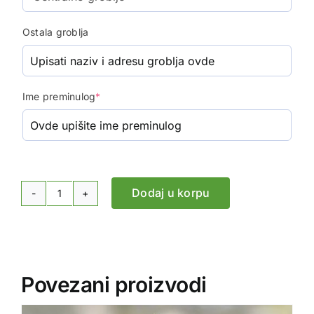
Ostala groblja
Ime preminulog
*
Dodaj u korpu
Suza
za
sahranu
-
Gerber,
Povezani proizvodi
anturijum