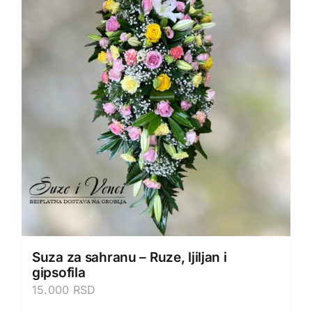
Suza za sahranu – Ruze, ljiljan i
gipsofila
15.000
RSD