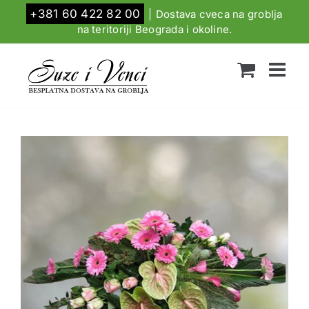
Skip
+381 60 422 82 00
|
Dostava cveca na groblja
to
na teritoriji Beograda i okoline.
content