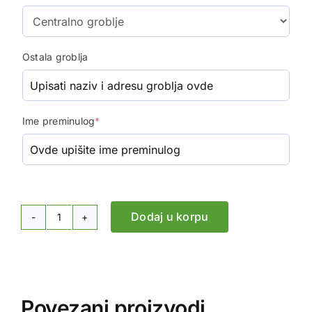
Ostala groblja
Ime preminulog
*
Dodaj u korpu
Suza
za
sahranu
-
Anturijum,
Povezani proizvodi