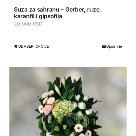
Suza za sahranu – Gerber, ruze,
karanfil i gipsofila
20.000
RSD
ODABERI OPCIJE
Opširnije