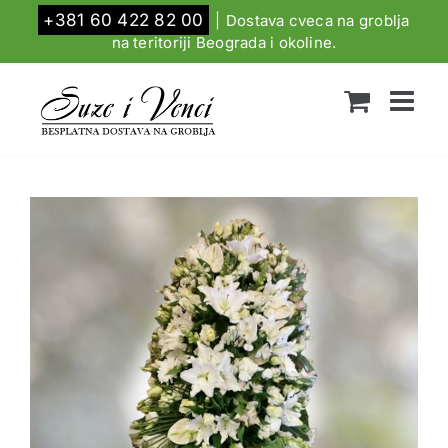
Skip
+381 60 422 82 00
|
Dostava cveca na groblja
to
na teritoriji Beograda i okoline.
content