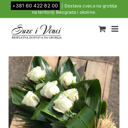
Skip
+381 60 422 82 00
|
Dostava cveca na groblja
to
na teritoriji Beograda i okoline.
content