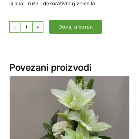
ljijana, ruza i dekorativnog zelenila.
Dodaj u korpu
Buket
za
krst
sa
Ruzom
Povezani proizvodi
količina